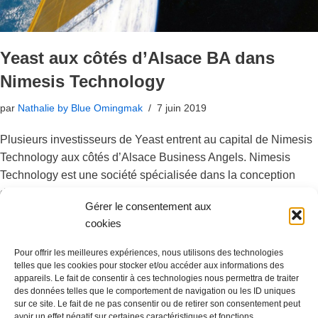
Yeast aux côtés d’Alsace BA dans
Nimesis Technology
par
Nathalie by Blue Omingmak
7 juin 2019
Plusieurs investisseurs de Yeast entrent au capital de Nimesis
Technology aux côtés d’Alsace Business Angels. Nimesis
Technology est une société spécialisée dans la conception
d’Alliages à Mémoire de Forme (AMF). L’objectif de cette levée
Gérer le consentement aux
de fonds est de développer les applications des AMF pour des
cookies
applications dans dans le domaine de l’aéronautique et du
spatial. Les applications dans ce secteur sont multiples et
Pour offrir les meilleures expériences, nous utilisons des technologies
l’intérêt des AMF est confirmé aussi bien pour…
Lire la suite »
telles que les cookies pour stocker et/ou accéder aux informations des
appareils. Le fait de consentir à ces technologies nous permettra de traiter
des données telles que le comportement de navigation ou les ID uniques
sur ce site. Le fait de ne pas consentir ou de retirer son consentement peut
avoir un effet négatif sur certaines caractéristiques et fonctions.