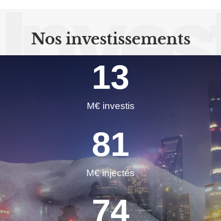
Inves
Nos investissements
13
M€ investis
81
M€ injectés
74