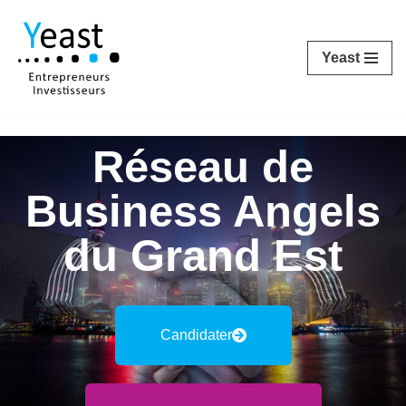
Aller
Yeast
au
contenu
Réseau de
Business Angels
du Grand Est
Candidater