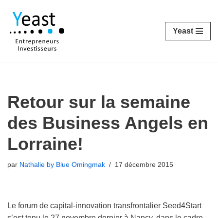
Aller
Yeast
au
contenu
Retour sur la semaine
des Business Angels en
Lorraine!
par
Nathalie by Blue Omingmak
17 décembre 2015
Le forum de capital-innovation transfrontalier Seed4Start
s’est tenu le 27 novembre dernier à Nancy, dans le cadre