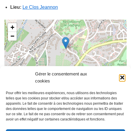
Lieu:
Le Clos Jeannon
+
−
Gérer le consentement aux
Leaflet
| ©
OpenStreetMap
contributors
cookies
Brainstorming, networking, enjoy !
Pour offrir les meilleures expériences, nous utilisons des technologies
telles que les cookies pour stocker et/ou accéder aux informations des
appareils. Le fait de consentir à ces technologies nous permettra de traiter
Une demie-journée au vert entre membres pour faire
des données telles que le comportement de navigation ou les ID uniques
sur ce site. Le fait de ne pas consentir ou de retirer son consentement peut
évoluer notre club et passer un bon moment ensemble !
avoir un effet négatif sur certaines caractéristiques et fonctions.