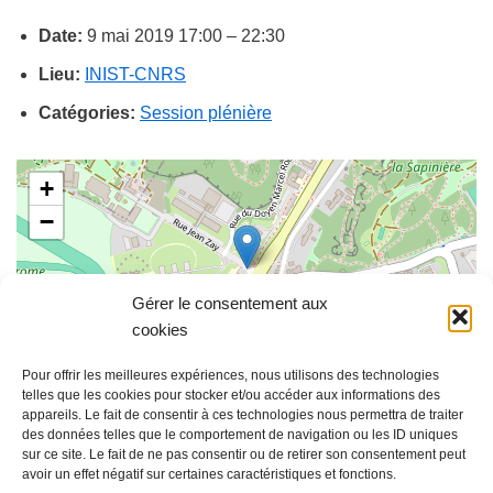
Date:
9 mai 2019 17:00
–
22:30
Lieu:
INIST-CNRS
Catégories:
Session plénière
+
−
Gérer le consentement aux
cookies
Leaflet
| ©
OpenStreetMap
contributors
Pour offrir les meilleures expériences, nous utilisons des technologies
telles que les cookies pour stocker et/ou accéder aux informations des
appareils. Le fait de consentir à ces technologies nous permettra de traiter
Formation
des données telles que le comportement de navigation ou les ID uniques
module 3 :
Sélection & analyse des projets
sur ce site. Le fait de ne pas consentir ou de retirer son consentement peut
(17h00 – 18h30)
avoir un effet négatif sur certaines caractéristiques et fonctions.