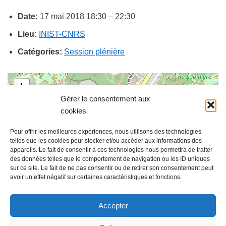
Date:
17 mai 2018 18:30
–
22:30
Lieu:
INIST-CNRS
Catégories:
Session plénière
+
Gérer le consentement aux
−
cookies
Pour offrir les meilleures expériences, nous utilisons des technologies
telles que les cookies pour stocker et/ou accéder aux informations des
appareils. Le fait de consentir à ces technologies nous permettra de traiter
des données telles que le comportement de navigation ou les ID uniques
sur ce site. Le fait de ne pas consentir ou de retirer son consentement peut
Leaflet
| ©
OpenStreetMap
contributors
avoir un effet négatif sur certaines caractéristiques et fonctions.
Pitchs de plusieurs start-up
Accepter