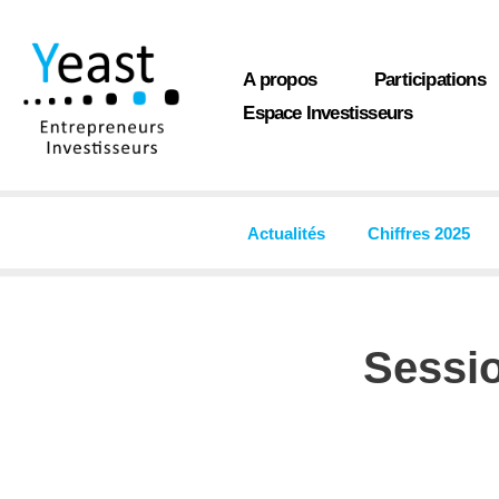
Aller
A propos
Participations
au
Espace Investisseurs
contenu
Actualités
Chiffres 2025
Sessi