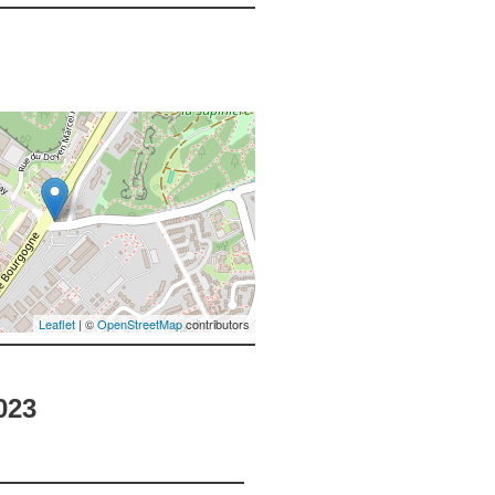
Leaflet
| ©
OpenStreetMap
contributors
023