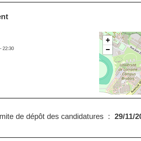
ent
+
–
22:30
−
imite de dépôt des candidatures :
29
/11/2